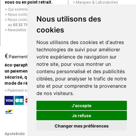
vous ou en point retrait.
Marques & Laboratoires
Conditions générales de vente
Qui sommes nous ?
(CGV)
Nous contacter par e-mail
Nous utilisons des
Mentions légales
Nous contacter par téléphone
Données personnelles
au
03 22 71 64 10
cookies
Cookies
Newsletter
Mes préférences Cookies
Grande Pharmacie d’Amiens en
Nous utilisons des cookies et d'autres
ligne
technologies de suivi pour améliorer
€
Livraison / Point retrait
votre expérience de navigation sur
Paiement
Commandez en ligne et
notre site, pour vous montrer un
éco-parapharmacie.fr offre
recevez votre commande
contenu personnalisé et des publicités
un paiement entièrement
rapidement chez vous ou en
sécurisé, quel que soit le
ciblées, pour analyser le trafic de notre
point retrait
mode de règlement
site et pour comprendre la provenance
Livraison chez vous ou en
Paiement sécurisé et simple
de nos visiteurs.
points relais
J'accepte
Je refuse
Changer mes préférences
Apotekisto