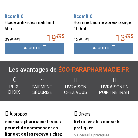
BcomBIO
BcomBIO
Fluide anti-rides matifiant
Homme baume après-rasage
50ml
100ml
19
13
€
95
€
95
€
00
€
50
399
/
l.
139
/
l.
AJOUTER
AJOUTER
Les avantages de
ÉCO-PARAPHARMACIE.FR
€
PRIX
PAIEMENT
LIVRAISON
LIVRAISON EN
CHOIX
SÉCURISÉ
CHEZ VOUS
POINT RETRAIT
À propos
Divers
éco-parapharmacie.fr vous
Retrouvez les conseils
permet de commander en
pratiques
ligne et de les recevoir chez
Conseils pratiques