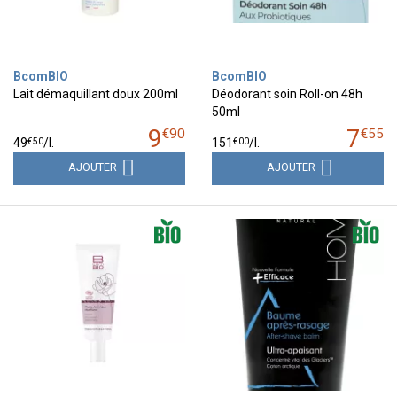
BcomBIO
BcomBIO
Lait démaquillant doux 200ml
Déodorant soin Roll-on 48h
50ml
9
7
€
90
€
55
€
50
€
00
49
/
l.
151
/
l.
AJOUTER
AJOUTER