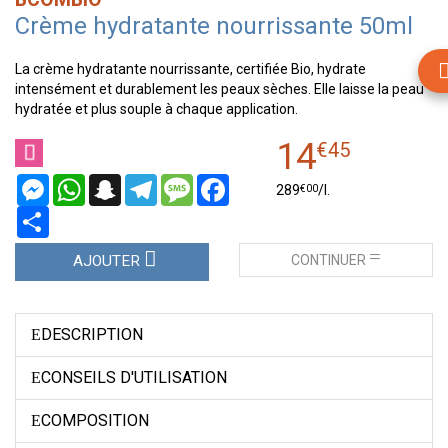
Crème hydratante nourrissante 50ml
La crème hydratante nourrissante, certifiée Bio, hydrate
intensément et durablement les peaux sèches. Elle laisse la peau
hydratée et plus souple à chaque application.
14
€
45
Messenger
WhatsApp
Snapchat
Telegram
Message
Facebook
€
00
289
/
l.
Partager
CONTINUER
AJOUTER
DESCRIPTION
CONSEILS D'UTILISATION
COMPOSITION