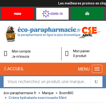
Les meilleures promos en cliqua
Promotions
Covid-
Produits
&
19
bio
Offres
Coronavirus
Mon panier
Mon compte
0 produit
Je m’inscris
ACCUEIL
MENU
éco-parapharmacie.fr
Marque
BcomBIO
Crème hydratante nourrissante 50ml