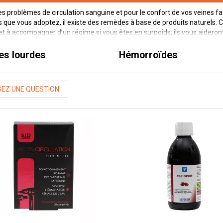
es problèmes de circulation sanguine et pour le confort de vos veines fa
s que vous adoptez, il existe des remèdes à base de produits naturel
et à accompagner d’un régime si vous êtes en surpoids; ils vous aideront 
 ils vous soulageront si vous souffrez d’hémorroïdes. Parfois sous la 
imés pour un effet plus durable dans le temps, les soins confort veineux 
es lourdes
hémorroïdes
EZ UNE QUESTION