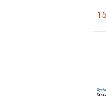
1
SynAc
Circac