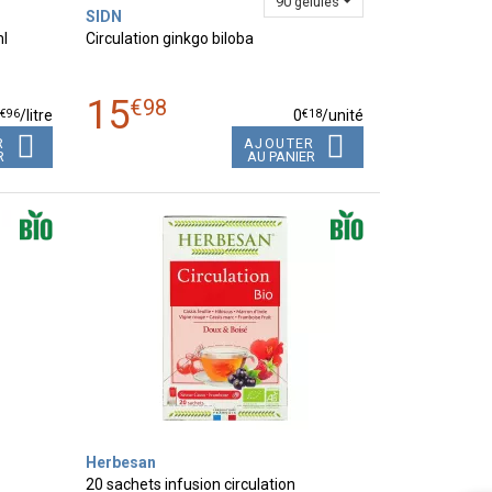
90 gélules
SIDN
ml
Circulation ginkgo biloba
15
€
98
€
96
€
18
5
/
litre
0
/unité
R
AJOUTER
R
AU PANIER
Herbesan
20 sachets infusion circulation