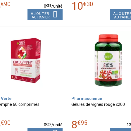
5
10
€
90
€
30
€
53
0
/unité
AJOUTER
AJOUTE
AU PANIER
AU PANIE
 Verte
Pharmascience
lymphe 60 comprimés
Gélules de vignes rouge x200
5
8
€
90
€
95
€
27
0
/unité
1