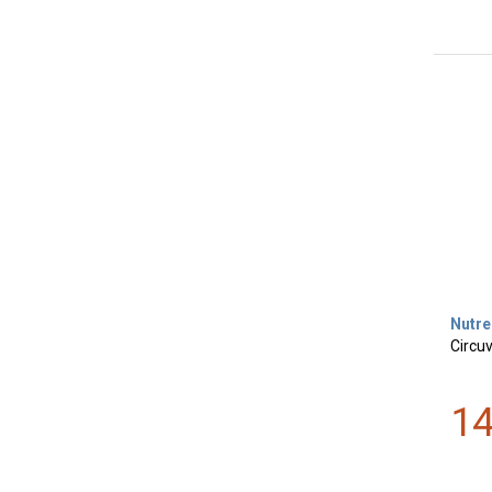
Nutre
Circu
1