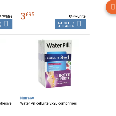
3
€
95
€
78
€
20
8
/
litre
0
/unité
R
AJOUTER
R
AU PANIER
Nutreov
ohésive
Water Pill cellulite 3x20 comprimés