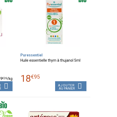
Puressentiel
Huile essentielle thym à thujanol 5ml
18
€
95
€
26
09
/kg
R
AJOUTER
R
AU PANIER