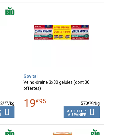
Govital
Veino-draine 3x30 gélules (dont 30
offertes)
19
€
95
€
67
€
00
32
/kg
570
/kg
R
AJOUTER
R
AU PANIER