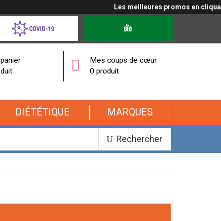
Les meilleures promos en cliquant ici
d-
Produits
bio
onavirus
panier
Mes coups de cœur
duit
0 produit
DIÉTÉTIQUE
MARQUES
Rechercher