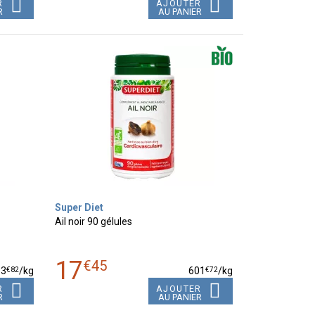
R
AJOUTER
R
AU PANIER
Super Diet
Ail noir 90 gélules
17
€
45
€
82
€
72
33
/kg
601
/kg
R
AJOUTER
R
AU PANIER