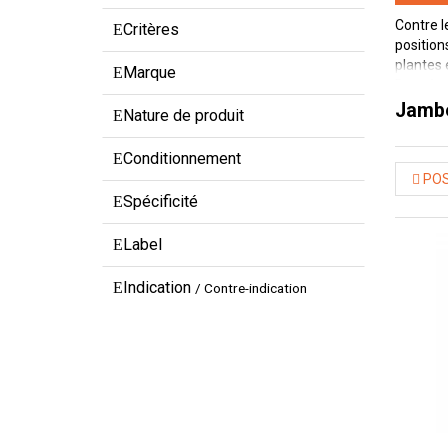
Contre l
Critères
position
plantes 
Marque
De même,
de compr
jamb
Nature de produit
Conditionnement
POS
Spécificité
Label
Indication
/ Contre-indication