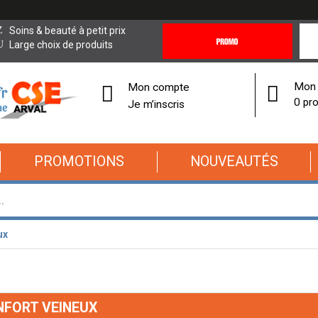
Promotions
Covi
Soins & beauté à petit prix
&
19
Large choix de produits
Offres
Cor
Mon 
Mon compte
0 pro
Je m’inscris
PROMOTIONS
NOUVEAUTÉS
ux
NFORT VEINEUX