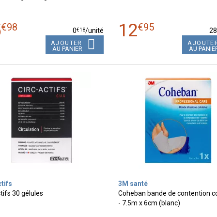
5
12
€
98
€
95
€
18
0
/unité
2
AJOUTER
AJOUTE
AU PANIER
AU PANIE
tifs
3M santé
tifs 30 gélules
Coheban bande de contention c
- 7.5m x 6cm (blanc)