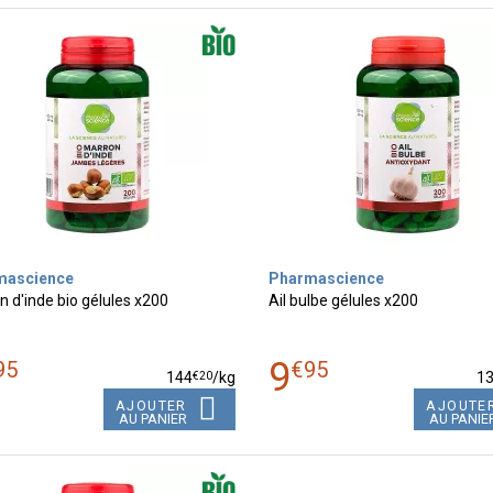
mascience
Pharmascience
 d'inde bio gélules x200
Ail bulbe gélules x200
9
95
€
95
€
20
144
/kg
1
AJOUTER
AJOUTE
AU PANIER
AU PANIE