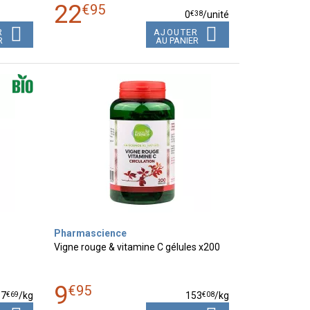
22
€
95
€
38
0
/unité
R
AJOUTER
R
AU PANIER
Pharmascience
Vigne rouge & vitamine C gélules x200
9
€
95
€
69
€
08
37
/kg
153
/kg