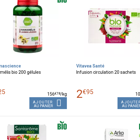
mascience
Vitavea Santé
élis bio 200 gélules
Infusion circulation 20 sachets
2
25
€
95
€
78
156
/kg
1
AJOUTER
AJOUTE
AU PANIER
AU PANIE