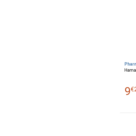
Phar
Hamam
9
€