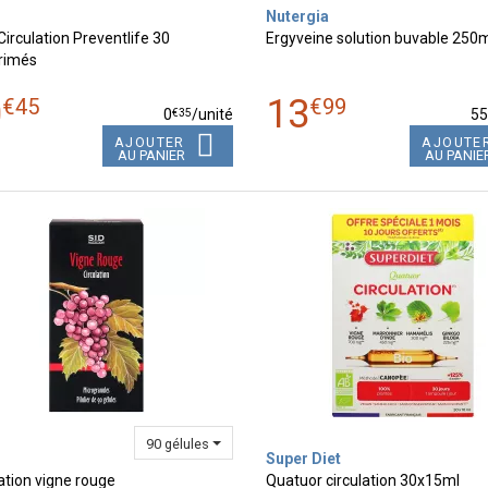
Nutergia
Circulation Preventlife 30
Ergyveine solution buvable 250
rimés
0
13
€
45
€
99
€
35
0
/unité
5
AJOUTER
AJOUTE
AU PANIER
AU PANIE
90 gélules
Super Diet
ation vigne rouge
Quatuor circulation 30x15ml