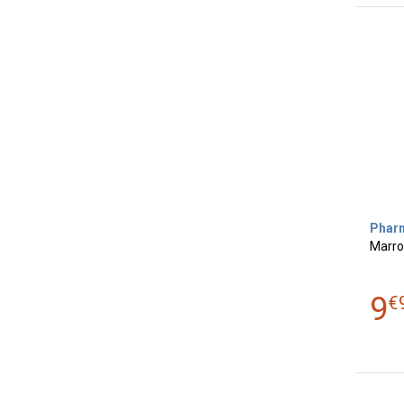
Phar
Marron
9
€