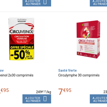
AJOUTER
AJOUTE
AU PANIER
AU PANIE
ov
Santé Verte
veinol 2x30 comprimés
Circulymphe 30 comprimés
4
7
€
95
€
95
€
17
249
/kg
2
AJOUTER
AJOUTE
AU PANIER
AU PANIE