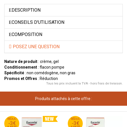
DESCRIPTION
CONSEILS D'UTILISATION
COMPOSITION
POSEZ UNE QUESTION
Nature de produit
: crème, gel
Conditionnement
: flacon pompe
Spécificité
: non comédogène, non gras
Promos et Offres
: Réduction
Tous les prix incluent la TVA - hors frais de livraison.
Produits attachés à cette offre :
95
€
95
€
RÉDUC
17
RÉDUC
13
-3€
-3€
95
€
95
€
€
95
€
95