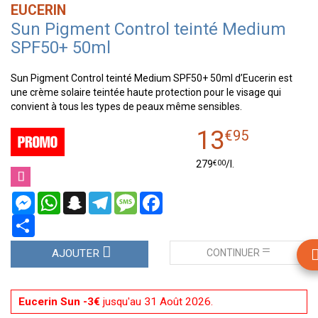
EUCERIN
Sun Pigment Control teinté Medium
SPF50+ 50ml
Sun Pigment Control teinté Medium SPF50+ 50ml d’Eucerin est
une crème solaire teintée haute protection pour le visage qui
convient à tous les types de peaux même sensibles.
13
€
95
€
00
279
/
l.
Messenger
WhatsApp
Snapchat
Telegram
Message
Facebook
Partager
CONTINUER
AJOUTER
Eucerin Sun -3€
jusqu'au 31 Août 2026.