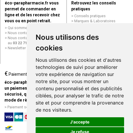
éco-parapharmacie.fr vous
Retrouvez les conseils
permet de commander en
pratiques
ligne et de les recevoir chez
Conseils pratiques
vous ou en point retrait.
Marques & Laboratoires
Conditions générales de vente
Qui sommes nous ?
(CGV)
Nous contacter par e-mail
Nous utilisons des
Mentions légales
Nous contacter par téléphone
Données personnelles
au
03 22 71 64 10
cookies
Cookies
Newsletter
Mes préférences Cookies
Grande Pharmacie d’Amiens en
Nous utilisons des cookies et d'autres
ligne
technologies de suivi pour améliorer
€
Livraison / Point retrait
votre expérience de navigation sur
Paiement
Commandez en ligne et
notre site, pour vous montrer un
éco-parapharmacie.fr offre
recevez votre commande
contenu personnalisé et des publicités
un paiement entièrement
rapidement chez vous ou en
sécurisé, quel que soit le
ciblées, pour analyser le trafic de notre
point retrait
mode de règlement
site et pour comprendre la provenance
Livraison chez vous ou en
Paiement sécurisé et simple
de nos visiteurs.
points relais
J'accepte
Je refuse