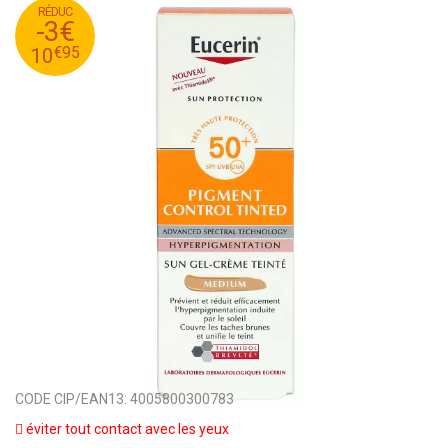
RÉDUC
95
€
13
-3€
95
€
10
€
95
10
CODE CIP/EAN13:
4005800300783
éviter tout contact avec les yeux