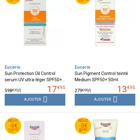
14
10
14
10
Eucerin
Eucerin
Sun Protection Oil Control
Sun Pigment Control teinté
serum UV ultra-léger SPF50+…
Medium SPF50+ 50ml
17
13
€
95
€
95
€
33
€
00
598
/
l.
279
/
l.
AJOUTER
AJOUTER
50
€
80
€
RÉDUC
13
RÉDUC
11
-3€
-3€
50
€
80
€
10
8
€
50
€
80
10
8