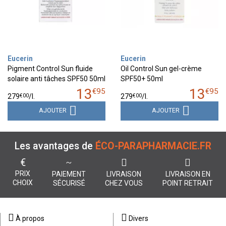
Eucerin
Eucerin
Pigment Control Sun fluide
Oil Control Sun gel-crème
solaire anti tâches SPF50 50ml
SPF50+ 50ml
13
13
€
95
€
95
€
00
€
00
279
/
l.
279
/
l.
AJOUTER
AJOUTER
Les avantages de
ÉCO-PARAPHARMACIE.FR
€
PRIX
PAIEMENT
LIVRAISON
LIVRAISON EN
CHOIX
SÉCURISÉ
CHEZ VOUS
POINT RETRAIT
À propos
Divers