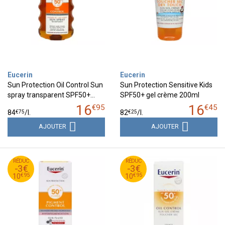
Eucerin
Eucerin
Sun Protection Oil Control Sun
Sun Protection Sensitive Kids
spray transparent SPF50+…
SPF50+ gel crème 200ml
16
16
€
95
€
45
€
75
€
25
84
/
l.
82
/
l.
AJOUTER
AJOUTER
95
€
95
€
RÉDUC
13
RÉDUC
13
-3€
-3€
95
€
95
€
10
10
€
95
€
95
10
10