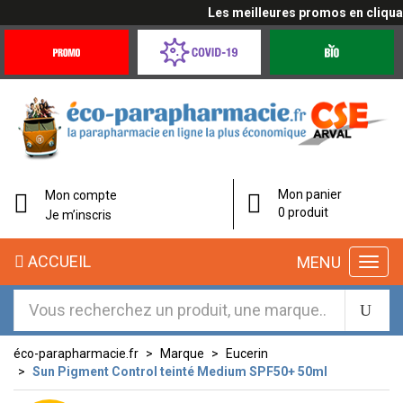
Les meilleures promos en cliquant 
Promotions
Covid-
Produits
&
19
bio
Offres
Coronavirus
Mon panier
Mon compte
0 produit
Je m’inscris
ACCUEIL
MENU
éco-parapharmacie.fr
Marque
Eucerin
Sun Pigment Control teinté Medium SPF50+ 50ml