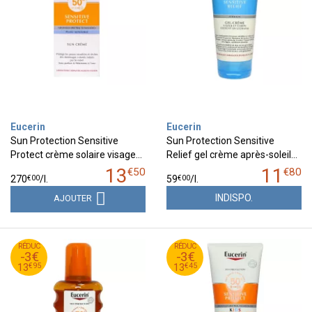
Eucerin
Eucerin
Sun Protection Sensitive
Sun Protection Sensitive
Protect crème solaire visage…
Relief gel crème après-soleil…
13
11
€
50
€
80
€
00
€
00
270
/
l.
59
/
l.
INDISPO.
AJOUTER
95
€
45
€
RÉDUC
16
RÉDUC
16
-3€
-3€
95
€
45
€
13
13
€
95
€
45
13
13