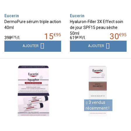
Eucerin
Eucerin
DermoPure sérum triple action
Hyaluron-Filler 3X Effect soin
40ml
de jour SPF15 peau sèche
50ml
15
30
€
95
€
95
€
75
€
00
398
/
l.
619
/
l.
AJOUTER
AJOUTER
3 vendus
récemment !