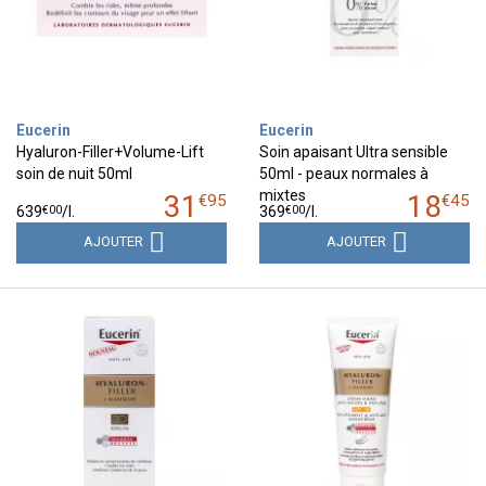
Eucerin
Eucerin
Hyaluron-Filler+Volume-Lift
Soin apaisant Ultra sensible
soin de nuit 50ml
50ml - peaux normales à
mixtes
31
18
€
95
€
45
€
00
€
00
639
/
l.
369
/
l.
AJOUTER
AJOUTER