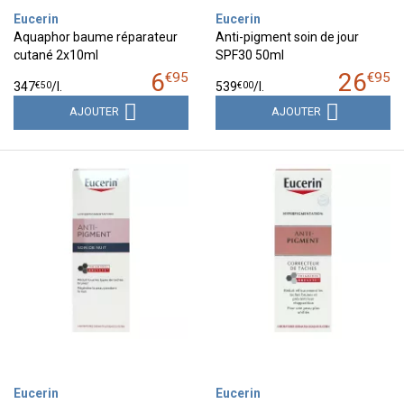
Eucerin
Eucerin
Aquaphor baume réparateur
Anti-pigment soin de jour
cutané 2x10ml
SPF30 50ml
6
26
€
95
€
95
€
50
€
00
347
/
l.
539
/
l.
AJOUTER
AJOUTER
Eucerin
Eucerin