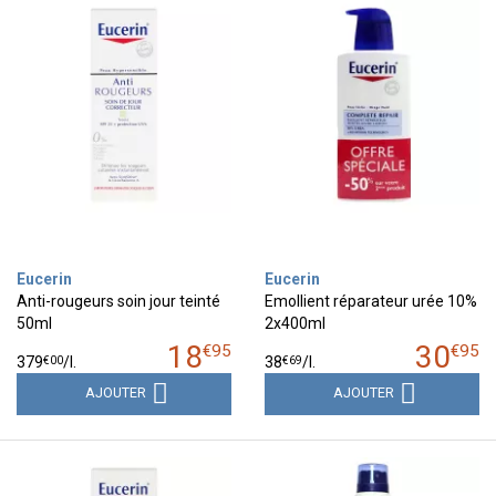
Eucerin
Eucerin
Anti-rougeurs soin jour teinté
Emollient réparateur urée 10%
50ml
2x400ml
18
30
€
95
€
95
€
00
€
69
379
/
l.
38
/
l.
AJOUTER
AJOUTER