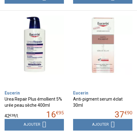
Eucerin
Eucerin
Urea Repair Plus émollient 5%
Anti-pigment serum éclat
urée peau sèche 400ml
30ml
16
37
€
95
€
90
€
38
42
/
l.
AJOUTER
AJOUTER