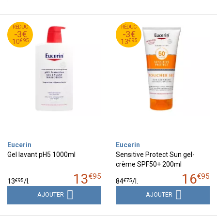
95
€
95
€
RÉDUC
13
RÉDUC
16
-3€
-3€
95
€
95
€
10
13
€
95
€
95
10
13
Eucerin
Eucerin
Gel lavant pH5 1000ml
Sensitive Protect Sun gel-
crème SPF50+ 200ml
13
16
€
95
€
95
€
95
€
75
13
/
l.
84
/
l.
AJOUTER
AJOUTER