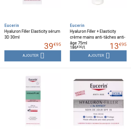
Eucerin
Eucerin
Hyaluron Filler Elasticity sérum
Hyaluron Filler + Elasticity
3D 30ml
crème mains anti-tâches anti-
âge 75ml
39
13
€
95
€
95
€
00
186
/
l.
AJOUTER
AJOUTER