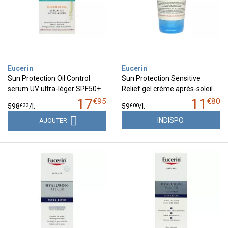
Eucerin
Eucerin
Sun Protection Oil Control
Sun Protection Sensitive
serum UV ultra-léger SPF50+…
Relief gel crème après-soleil…
17
11
€
95
€
80
€
33
€
00
598
/
l.
59
/
l.
INDISPO.
AJOUTER