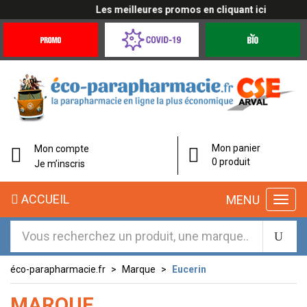
Les meilleures promos en cliquant ici
Promotions
Covid-
Produits
&
19
bio
Offres
Coronavirus
Mon panier
Mon compte
0 produit
Je m’inscris
ACCUEIL
MENU
éco-parapharmacie.fr
Marque
Eucerin
MARQUE