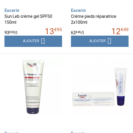
Eucerin
Eucerin
Sun Leb crème gel SPF50
Crème pieds réparatrice
150ml
2x100ml
13
12
€
95
€
49
€
00
€
45
93
/
l.
62
/
l.
AJOUTER
AJOUTER