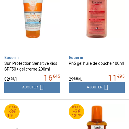
Eucerin
Eucerin
Sun Protection Sensitive Kids
Ph5 gel huile de douche 400ml
SPF50+ gel crème 200ml
16
11
€
45
€
95
€
25
€
88
82
/
l.
29
/
l.
AJOUTER
AJOUTER
95
€
95
€
RÉDUC
13
RÉDUC
16
-3€
-3€
95
€
95
€
10
13
€
95
€
95
10
13