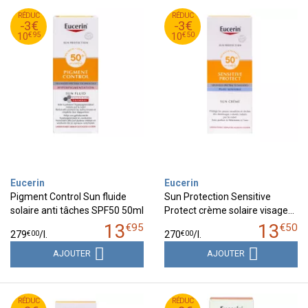
95
€
50
€
RÉDUC
13
RÉDUC
13
-3€
-3€
95
€
50
€
10
10
€
95
€
50
10
10
Eucerin
Eucerin
Pigment Control Sun fluide
Sun Protection Sensitive
solaire anti tâches SPF50 50ml
Protect crème solaire visage…
13
13
€
95
€
50
€
00
€
00
279
/
l.
270
/
l.
AJOUTER
AJOUTER
95
€
95
€
RÉDUC
15
RÉDUC
13