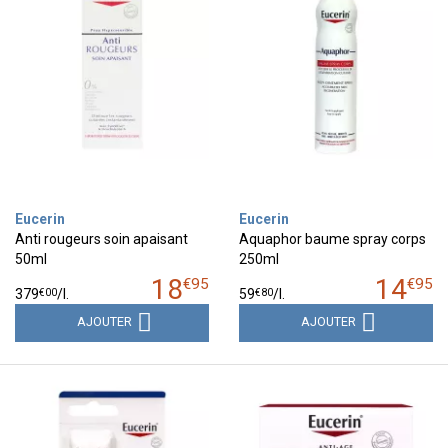
Eucerin
Eucerin
Anti rougeurs soin apaisant
Aquaphor baume spray corps
50ml
250ml
18
14
€
95
€
95
€
00
€
80
379
/
l.
59
/
l.
AJOUTER
AJOUTER