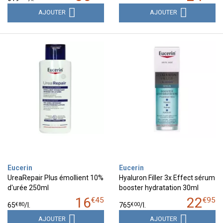
AJOUTER
AJOUTER
Eucerin
Eucerin
UreaRepair Plus émollient 10%
Hyaluron Filler 3x Effect sérum
d'urée 250ml
booster hydratation 30ml
16
22
€
45
€
95
€
80
€
00
65
/
l.
765
/
l.
AJOUTER
AJOUTER