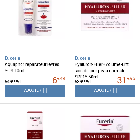
Eucerin
Eucerin
Aquaphor réparateur lèvres
Hyaluron-Filler+Volume-Lift
SOS 10ml
soin de jour peau normale
SPF15 50ml
6
31
€
49
€
95
€
00
€
00
649
/
l.
639
/
l.
AJOUTER
AJOUTER