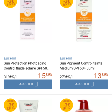
-3€
-3€
95
€
95
€
12
10
€
95
€
95
12
10
Eucerin
Eucerin
Sun Protection Photoaging
Sun Pigment Control teinté
Control fluide solaire SPF50…
Medium SPF50+ 50ml
15
13
€
95
€
95
€
00
€
00
319
/
l.
279
/
l.
AJOUTER
AJOUTER
45
€
95
€
RÉDUC
16
RÉDUC
11
-3€
-3€
45
€
95
€
13
8
€
45
€
95
13
8