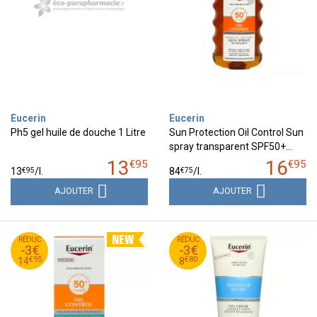
Eucerin
Eucerin
Ph5 gel huile de douche 1 Litre
Sun Protection Oil Control Sun
spray transparent SPF50+…
13
16
€
95
€
95
€
95
€
75
13
/
l.
84
/
l.
AJOUTER
AJOUTER
95
€
80
€
RÉDUC
17
RÉDUC
11
-3€
-3€
95
€
80
€
14
8
€
95
€
80
14
8