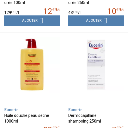
urée 100ml
urée 250ml
12
10
€
95
€
95
€
50
€
80
129
/
l.
43
/
l.
AJOUTER
AJOUTER
Eucerin
Eucerin
Huile douche peau sèche
Dermocapillaire
1000ml
shampoing 250ml