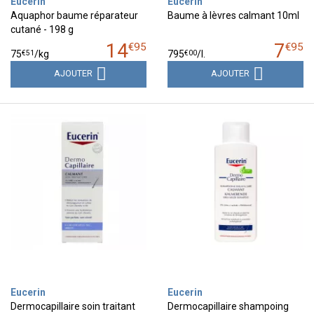
Eucerin
Eucerin
Aquaphor baume réparateur
Baume à lèvres calmant 10ml
cutané - 198 g
14
7
€
95
€
95
€
51
€
00
75
/kg
795
/
l.
AJOUTER
AJOUTER
Eucerin
Eucerin
Dermocapillaire soin traitant
Dermocapillaire shampoing