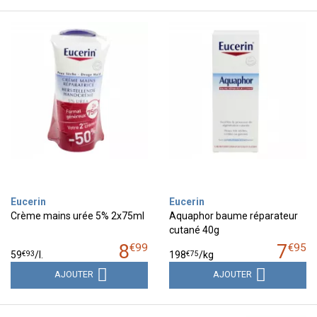
Eucerin
Eucerin
Crème mains urée 5% 2x75ml
Aquaphor baume réparateur
cutané 40g
8
7
€
99
€
95
€
93
€
75
59
/
l.
198
/kg
AJOUTER
AJOUTER