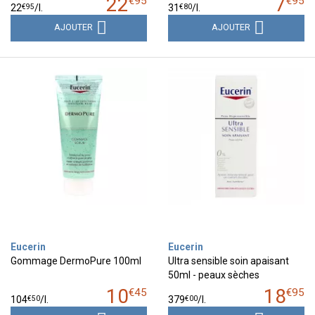
22
7
€
95
€
95
€
95
€
80
22
/
l.
31
/
l.
AJOUTER
AJOUTER
Eucerin
Eucerin
Gommage DermoPure 100ml
Ultra sensible soin apaisant
50ml - peaux sèches
10
18
€
45
€
95
€
50
€
00
104
/
l.
379
/
l.