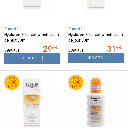
Eucerin
Eucerin
Hyaluron-Filler extra-riche soin
Hyaluron-Filler extra-riche soin
de nuit 50ml
de jour 50ml
29
31
€
95
€
95
€
00
€
00
599
/
l.
639
/
l.
INDISPO.
AJOUTER
95
€
95
€
RÉDUC
13
RÉDUC
16
-3€
-3€
95
€
95
€
10
13
€
95
€
95
10
13