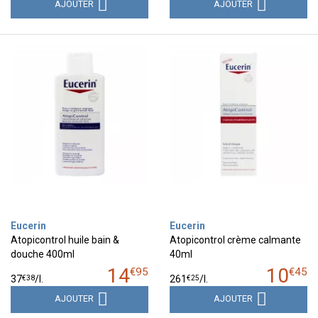
AJOUTER
AJOUTER
Eucerin
Eucerin
Atopicontrol huile bain &
Atopicontrol crème calmante
douche 400ml
40ml
14
10
€
95
€
45
€
38
€
25
37
/
l.
261
/
l.
AJOUTER
AJOUTER