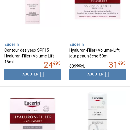
Eucerin
Eucerin
Contour des yeux SPF15
Hyaluron-Filler+Volume-Lift
Hyaluron-Filler+Volume Lift
jour peau sèche 50ml
15ml
24
31
€
95
€
95
€
00
639
/
l.
AJOUTER
AJOUTER