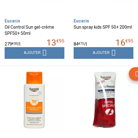
Eucerin
Eucerin
Oil Control Sun gel-crème
Sun spray kids SPF 50+ 200ml
SPF50+ 50ml
13
16
€
95
€
95
€
00
€
75
279
/
l.
84
/
l.
AJOUTER
AJOUTER