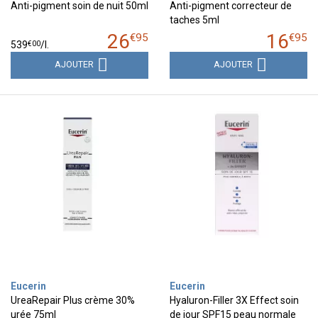
Anti-pigment soin de nuit 50ml
Anti-pigment correcteur de
taches 5ml
26
16
€
95
€
95
€
00
539
/
l.
AJOUTER
AJOUTER
Eucerin
Eucerin
UreaRepair Plus crème 30%
Hyaluron-Filler 3X Effect soin
urée 75ml
de jour SPF15 peau normale