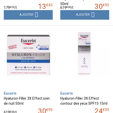
50ml
13
30
€
45
€
95
€
33
€
00
179
/
l.
619
/
l.
AJOUTER
AJOUTER
Eucerin
Eucerin
Hyaluron-Filler 3X Effect soin
Hyaluron-Filler 3X Effect
de nuit 50ml
contour des yeux SPF15 15ml
30
24
€
95
€
95
€
00
619
/
l.