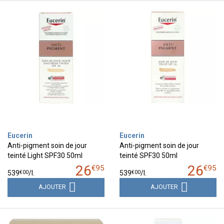
Eucerin
Eucerin
Anti-pigment soin de jour
Anti-pigment soin de jour
teinté Light SPF30 50ml
teinté SPF30 50ml
26
26
€
95
€
95
€
00
€
00
539
/
l.
539
/
l.
AJOUTER
AJOUTER