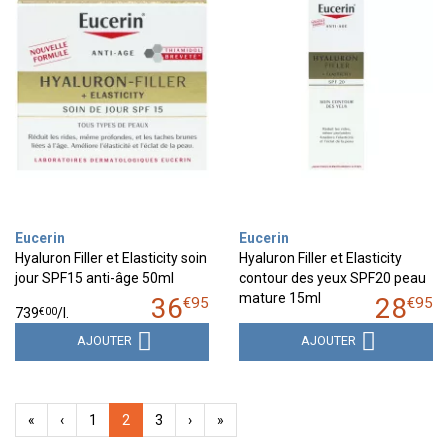
Eucerin
Eucerin
Hyaluron Filler et Elasticity soin
Hyaluron Filler et Elasticity
jour SPF15 anti-âge 50ml
contour des yeux SPF20 peau
mature 15ml
36
28
€
95
€
95
€
00
739
/
l.
AJOUTER
AJOUTER
«
‹
1
2
3
›
»