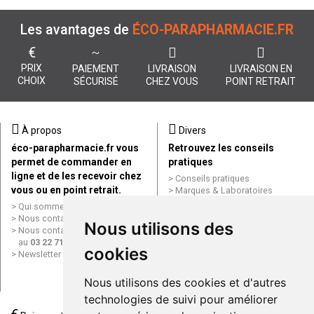
Les avantages de
ÉCO-PARAPHARMACIE.FR
€
PRIX
PAIEMENT
LIVRAISON
LIVRAISON EN
CHOIX
SÉCURISÉ
CHEZ VOUS
POINT RETRAIT
À propos
Divers
éco-parapharmacie.fr vous
Retrouvez les conseils
permet de commander en
pratiques
ligne et de les recevoir chez
Conseils pratiques
vous ou en point retrait.
Marques & Laboratoires
Conditions générales de vente
Qui sommes nous ?
(CGV)
Nous contacter par e-mail
Nous utilisons des
Mentions légales
Nous contacter par téléphone
Données personnelles
au
03 22 71 64 10
cookies
Cookies
Newsletter
Mes préférences Cookies
Grande Pharmacie d’Amiens en
Nous utilisons des cookies et d'autres
ligne
technologies de suivi pour améliorer
Livraison / Point retrait