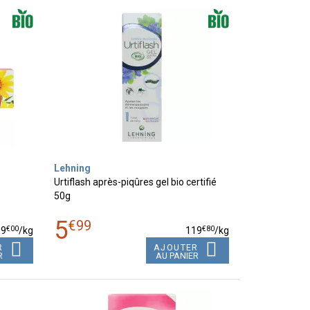
Lehning
Urtiflash après-piqûres gel bio certifié
50g
5
€
99
€
00
€
80
39
/kg
119
/kg
R
AJOUTER
R
AU PANIER