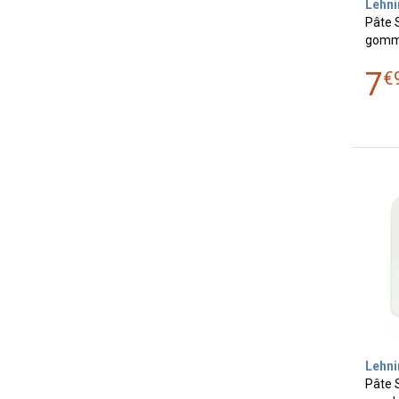
Lehni
Pâte 
gomm
7
€
Lehni
Pâte S