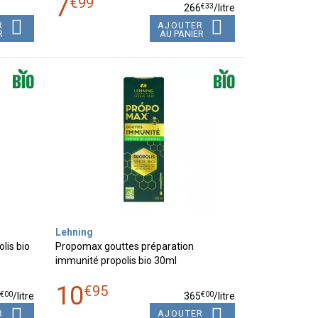
7
€
99
€
33
266
/
litre
R
AJOUTER
R
AU PANIER
Lehning
lis bio
Propomax gouttes préparation
immunité propolis bio 30ml
10
€
95
€
00
€
00
3
/
litre
365
/
litre
R
AJOUTER