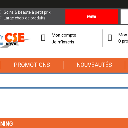
Promotions
Covi
Soins & beauté à petit prix
&
19
Large choix de produits
Offres
Cor
Mon 
Mon compte
0 pro
Je m’inscris
PROMOTIONS
NOUVEAUTÉS
NING