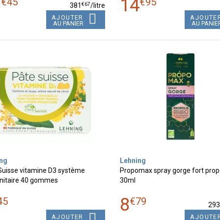
1
14
€
45
€
95
€
67
381
/
litre
AJOUTER
AJOUTE
AU PANIER
AU PANIE
ng
Lehning
Suisse vitamine D3 système
Propomax spray gorge fort propo
itaire 40 gommes
30ml
8
45
€
79
29
AJOUTER
AJOUTE