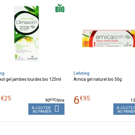
ng
Lehning
xol gel jambes lourdes bio 125ml
Arnica gel naturel bio 50g
1
6
€
25
€
95
€
00
90
/
litre
1
AJOUTER
AJOUTE
AU PANIER
AU PANIE