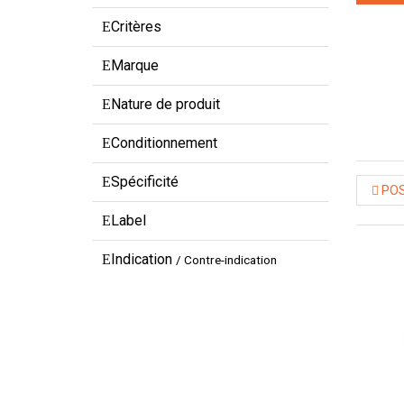
Critères
Marque
Nature de produit
Conditionnement
Spécificité
POS
Label
Indication
/ Contre-indication