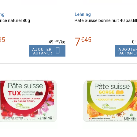
ng
Lehning
rice naturel 80g
Pâte Suisse bonne nuit 40 pastil
7
95
€
45
€
38
€
49
/kg
0
AJOUTER
AJOUTE
AU PANIER
AU PANIE