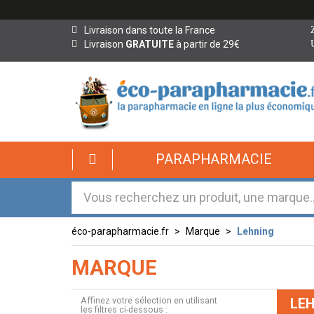
Livraison dans toute la France
Livraison
GRATUITE
à partir de 29€
PARAPHARMACIE
éco-parapharmacie.fr
Marque
Lehning
MARQUE
Affinez votre sélection en utilisant
LEH
les filtres ci-dessous :