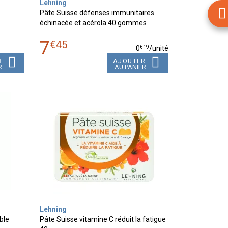
Lehning
Pâte Suisse défenses immunitaires
échinacée et acérola 40 gommes
7
€
45
€
19
0
/unité
R
AJOUTER
R
AU PANIER
Lehning
ble
Pâte Suisse vitamine C réduit la fatigue