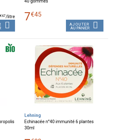
40 gommes
7
€
45
€
67
1
/
litre
R
AJOUTER
R
AU PANIER
Lehning
ropolis
Echinacée n°40 immunité 6 plantes
30ml