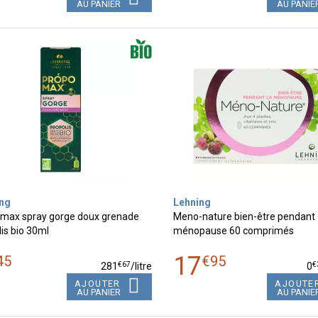
AU PANIER
AU PANIE
ng
Lehning
max spray gorge doux grenade
Meno-nature bien-être pendant
is bio 30ml
ménopause 60 comprimés
17
45
€
95
€
67
€
281
/
litre
0
AJOUTER
AJOUTE
AU PANIER
AU PANIE