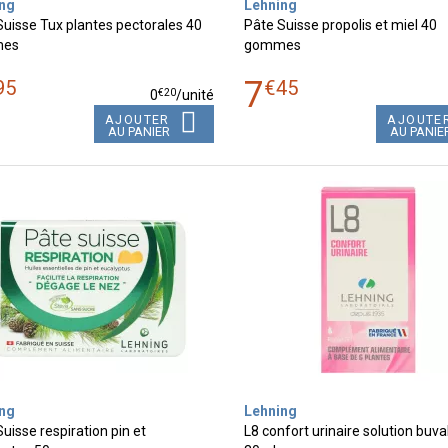
ng
Lehning
Suisse Tux plantes pectorales 40
Pâte Suisse propolis et miel 40
es
gommes
7
95
€
45
€
20
0
/unité
AJOUTER
AJOUTE
AU PANIER
AU PANIE
ng
Lehning
uisse respiration pin et
L8 confort urinaire solution buva