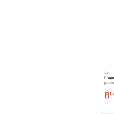
Lehni
Propo
propol
8
€