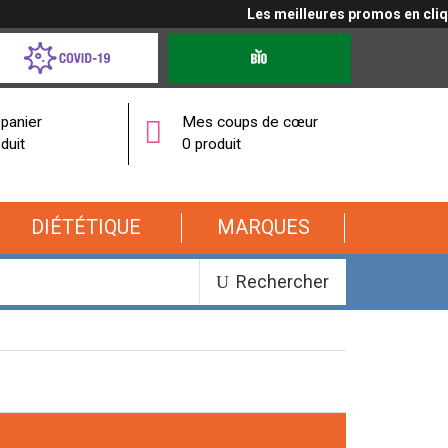
Les meilleures promos en cliquant ici
d-
Produits
bio
onavirus
panier
Mes coups de cœur
duit
0 produit
DIÉTÉTIQUE
MARQUES
Rechercher