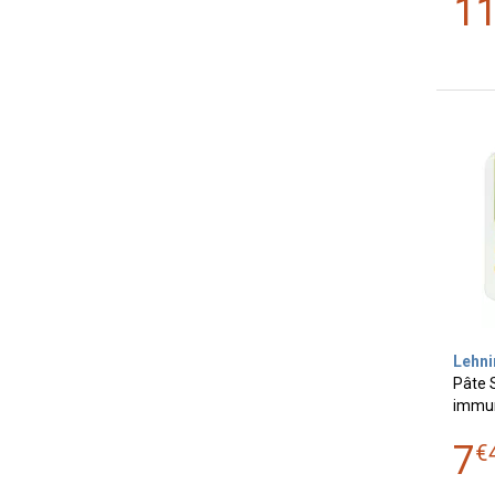
1
Lehni
Pâte 
immun
7
€