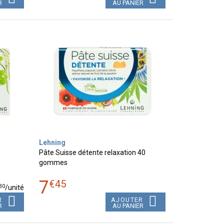
R
AU PANIER
Lehning
Pâte Suisse détente relaxation 40
gommes
7
€
45
30
/unité
R
AJOUTER
R
AU PANIER