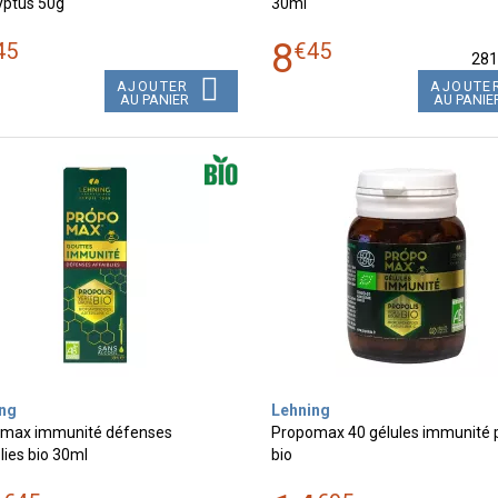
yptus 50g
30ml
8
45
€
45
28
AJOUTER
AJOUTE
AU PANIER
AU PANIE
ng
Lehning
max immunité défenses
Propomax 40 gélules immunité p
lies bio 30ml
bio