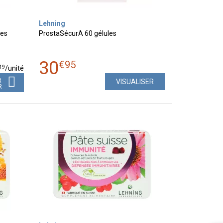
Lehning
les
ProstaSécurA 60 gélules
30
€
95
19
/unité
R
VISUALISER
R