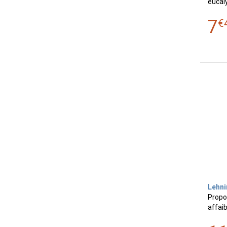
eucal
7
€
Lehni
Propo
affaib