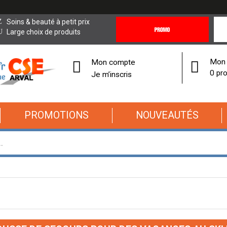
Promotions
Covi
Soins & beauté à petit prix
&
19
Large choix de produits
Offres
Cor
Mon 
Mon compte
0 pro
Je m’inscris
PROMOTIONS
NOUVEAUTÉS