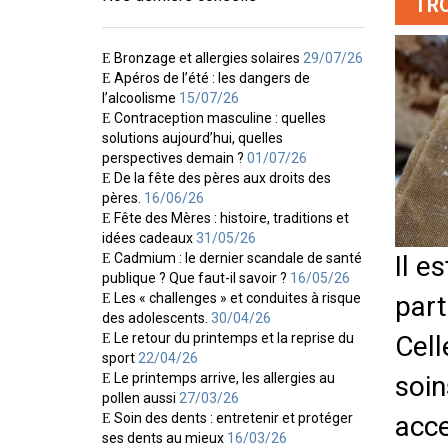
TRO
Bronzage et allergies solaires
29/07/26
Apéros de l’été : les dangers de
l’alcoolisme
15/07/26
Contraception masculine : quelles
solutions aujourd’hui, quelles
perspectives demain ?
01/07/26
De la fête des pères aux droits des
pères.
16/06/26
Fête des Mères : histoire, traditions et
idées cadeaux
31/05/26
Cadmium : le dernier scandale de santé
Il e
publique ? Que faut-il savoir ?
16/05/26
Les « challenges » et conduites à risque
part
des adolescents.
30/04/26
Le retour du printemps et la reprise du
Cell
sport
22/04/26
Le printemps arrive, les allergies au
soin
pollen aussi
27/03/26
Soin des dents : entretenir et protéger
acce
ses dents au mieux
16/03/26