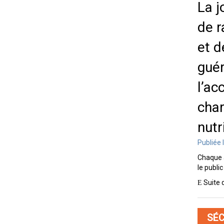
La j
de r
et d
guér
l’ac
char
nutr
Publiée 
Chaque a
le public
Suite 
SÉC