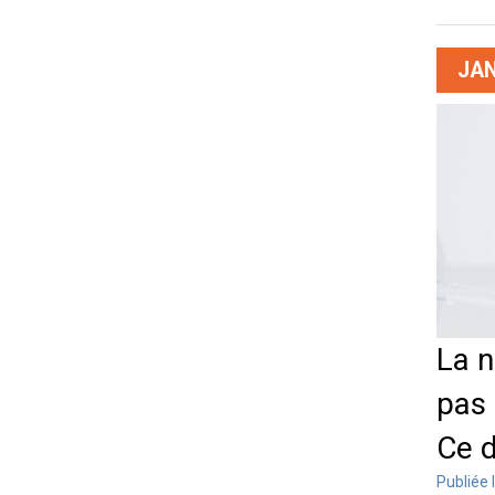
JAN
La n
pas 
Ce d
Publiée 