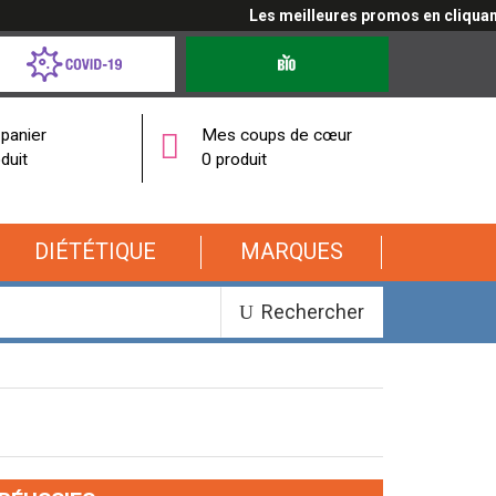
Les meilleures promos en cliquant ici
d-
Produits
bio
onavirus
panier
Mes coups de cœur
duit
0 produit
DIÉTÉTIQUE
MARQUES
Rechercher