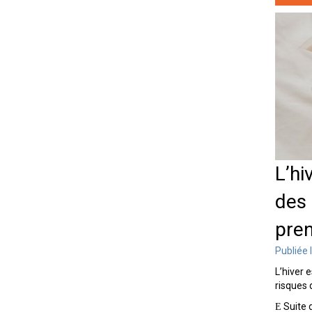
L’hi
des 
pren
Publiée 
L’hiver 
risques d
Suite 