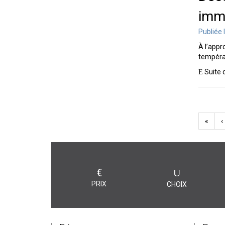
immu
Publiée 
À l’appr
températ
Suite 
«
‹
€
PRIX
CHOIX