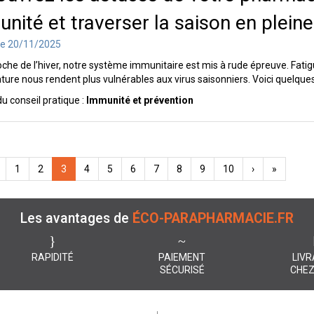
nité et traverser la saison en pleine
le 20/11/2025
oche de l’hiver, notre système immunitaire est mis à rude épreuve. Fat
ure nous rendent plus vulnérables aux virus saisonniers. Voici quelques c
du conseil pratique :
Immunité et prévention
1
2
3
4
5
6
7
8
9
10
›
»
Les avantages de
ÉCO-PARAPHARMACIE.FR
RAPIDITÉ
PAIEMENT
LIVR
SÉCURISÉ
CHEZ