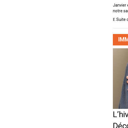
Janvier e
notre sa
Suite 
IMM
L’hi
Déco