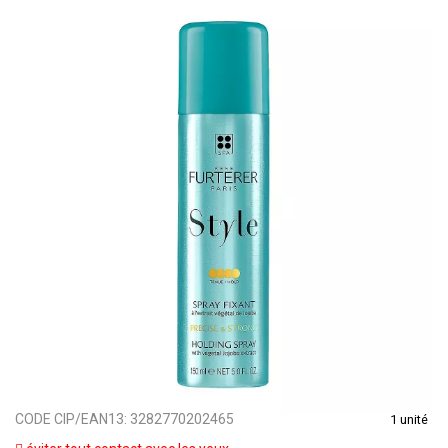
CODE CIP/EAN13:
3282770202465
1 unité