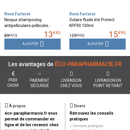
René Furterer
René Furterer
Neopur shampooing
Solaire fluide été Protect
antipelliculaire pellicules…
KPF90 100ml
13
15
€
45
€
95
€
67
€
50
89
/
l.
159
/
l.
AJOUTER
AJOUTER
Les avantages de
ÉCO-PARAPHARMACIE.FR
€
PRIX
PAIEMENT
LIVRAISON
LIVRAISON EN
CHOIX
SÉCURISÉ
CHEZ VOUS
POINT RETRAIT
À propos
Divers
éco-parapharmacie.fr vous
Retrouvez les conseils
permet de commander en
pratiques
ligne et de les recevoir chez
Conseils pratiques