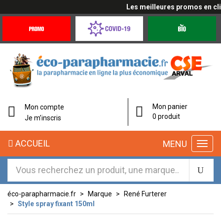
Les meilleures promos en cliqu
Promotions
Covid-
Produits
&
19
bio
Offres
Coronavirus
Mon panier
Mon compte
0 produit
Je m’inscris
ACCUEIL
MENU
éco-parapharmacie.fr
Marque
René Furterer
Style spray fixant 150ml