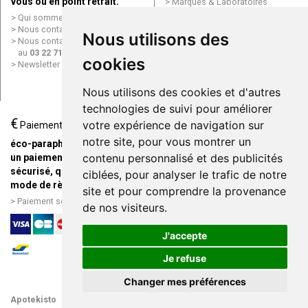
vous ou en point retrait.
Marques & Laboratoires
Conditions générales de vente
Qui sommes nous ?
(CGV)
Nous contacter par e-mail
Nous utilisons des
Mentions légales
Nous contacter par téléphone
Données personnelles
au
03 22 71 64 10
cookies
Cookies
Newsletter
Mes préférences Cookies
Grande Pharmacie d’Amiens en
Nous utilisons des cookies et d'autres
ligne
technologies de suivi pour améliorer
€
Livraison / Point retrait
votre expérience de navigation sur
Paiement
Commandez en ligne et
notre site, pour vous montrer un
éco-parapharmacie.fr offre
recevez votre commande
contenu personnalisé et des publicités
un paiement entièrement
rapidement chez vous ou en
sécurisé, quel que soit le
ciblées, pour analyser le trafic de notre
point retrait
mode de règlement
site et pour comprendre la provenance
Livraison chez vous ou en
Paiement sécurisé et simple
de nos visiteurs.
points relais
J'accepte
Je refuse
Changer mes préférences
Apotekisto