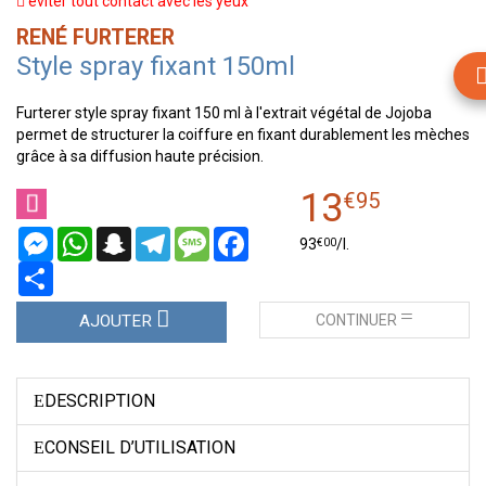
éviter tout contact avec les yeux
RENÉ FURTERER
Style spray fixant 150ml
Furterer style spray fixant 150 ml à l'extrait végétal de Jojoba
permet de structurer la coiffure en fixant durablement les mèches
grâce à sa diffusion haute précision.
13
€
95
Messenger
WhatsApp
Snapchat
Telegram
Message
Facebook
€
00
93
/
l.
Partager
CONTINUER
AJOUTER
DESCRIPTION
CONSEIL D’UTILISATION