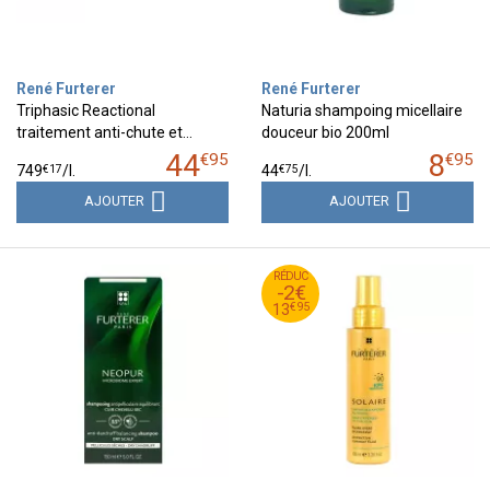
René Furterer
René Furterer
Triphasic Reactional
Naturia shampoing micellaire
traitement anti-chute et…
douceur bio 200ml
44
8
€
95
€
95
€
17
€
75
749
/
l.
44
/
l.
AJOUTER
AJOUTER
95
€
RÉDUC
15
-2€
95
€
13
€
95
13