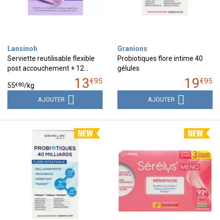
Lansinoh
Granions
Serviette reutilisable flexible
Probiotiques flore intime 40
post accouchement + 12…
gélules
13
19
€
95
€
95
€
80
55
/kg
AJOUTER
AJOUTER