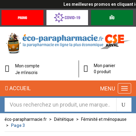
Les meilleures promos en cliquant ici
Promotions
Covid-
Produits
&
19
bio
Offres
Coronavirus
Mon panier
Mon compte
0 produit
Je m’inscris
ACCUEIL
MENU
éco-parapharmacie.fr
Diététique
Féminité et ménopause
Page 3