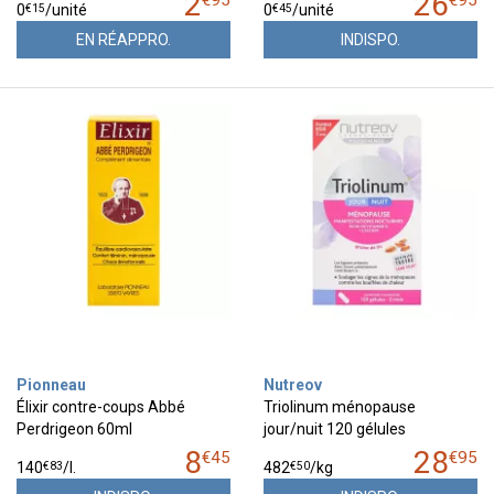
2
26
€
95
€
95
€
15
€
45
0
/unité
0
/unité
EN RÉAPPRO.
INDISPO.
Pionneau
Nutreov
Élixir contre-coups Abbé
Triolinum ménopause
Perdrigeon 60ml
jour/nuit 120 gélules
8
28
€
45
€
95
€
83
€
50
140
/
l.
482
/kg