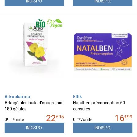
INDISPO.
INDISPO.
Arkopharma
Effik
Arkogélules huile d'onagre bio
Natalben préconception 60
180 gélules
capsules
22
16
€
95
€
99
€
13
€
28
0
/unité
0
/unité
INDISPO.
INDISPO.