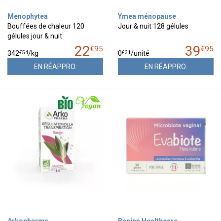
Menophytea
Ymea ménopause
Bouffées de chaleur 120
Jour & nuit 128 gélules
gélules jour & nuit
22
39
€
95
€
95
€
54
€
31
342
/kg
0
/unité
EN RÉAPPRO.
EN RÉAPPRO.