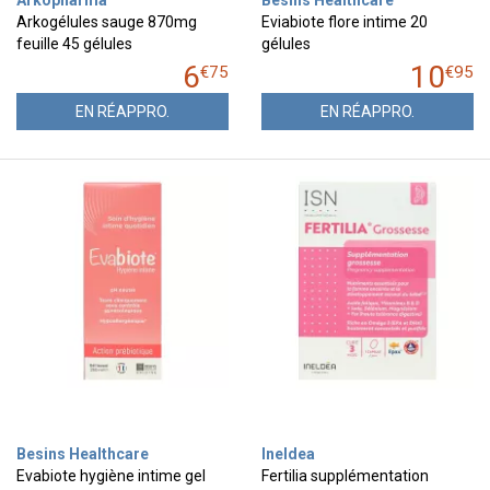
Arkopharma
Besins Healthcare
Arkogélules sauge 870mg
Eviabiote flore intime 20
feuille 45 gélules
gélules
6
10
€
75
€
95
EN RÉAPPRO.
EN RÉAPPRO.
Besins Healthcare
Ineldea
Evabiote hygiène intime gel
Fertilia supplémentation