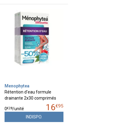
Menophytea
Rétention d'eau formule
drainante 2x30 comprimés
16
€
95
€
28
0
/unité
INDISPO.