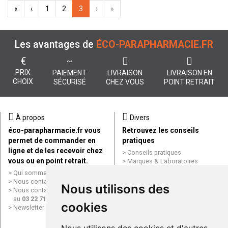
«
‹
1
2
3
›
»
Les avantages de
ÉCO-PARAPHARMACIE.FR
€
PRIX
PAIEMENT
LIVRAISON
LIVRAISON EN
CHOIX
SÉCURISÉ
CHEZ VOUS
POINT RETRAIT
À propos
Divers
éco-parapharmacie.fr vous
Retrouvez les conseils
permet de commander en
pratiques
ligne et de les recevoir chez
Conseils pratiques
vous ou en point retrait.
Marques & Laboratoires
Conditions générales de vente
Qui sommes nous ?
(CGV)
Nous contacter par e-mail
Nous utilisons des
Mentions légales
Nous contacter par téléphone
Données personnelles
au
03 22 71 64 10
cookies
Cookies
Newsletter
Mes préférences Cookies
Grande Pharmacie d’Amiens en