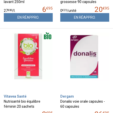
lavant 250ml
grossesse 90 capsules
6
20
€
95
€
95
€
80
€
23
27
/
l.
0
/unité
EN RÉAPPRO.
EN RÉAPPRO.
Vitavea Santé
Dergam
Nutrisanté bio équilibre
Donalis voie orale capsules -
féminin 20 sachets
60 capsules