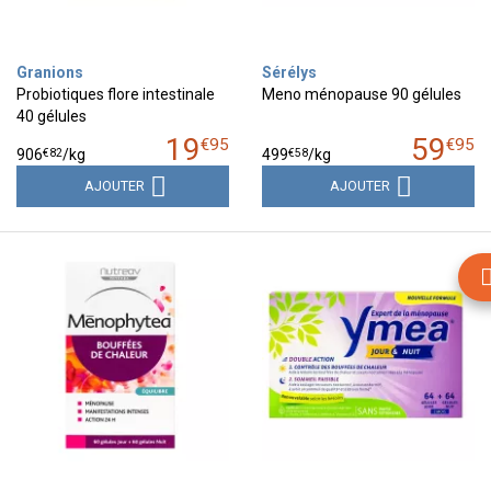
Granions
Sérélys
Probiotiques flore intestinale
Meno ménopause 90 gélules
40 gélules
19
59
€
95
€
95
€
82
€
58
906
/kg
499
/kg
AJOUTER
AJOUTER