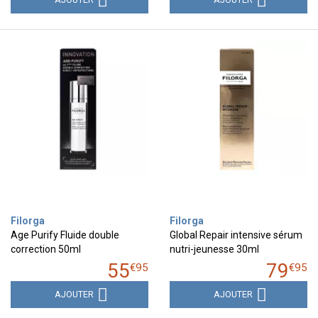
Filorga
Filorga
Age Purify Fluide double
Global Repair intensive sérum
correction 50ml
nutri-jeunesse 30ml
55
79
€
95
€
95
AJOUTER
AJOUTER