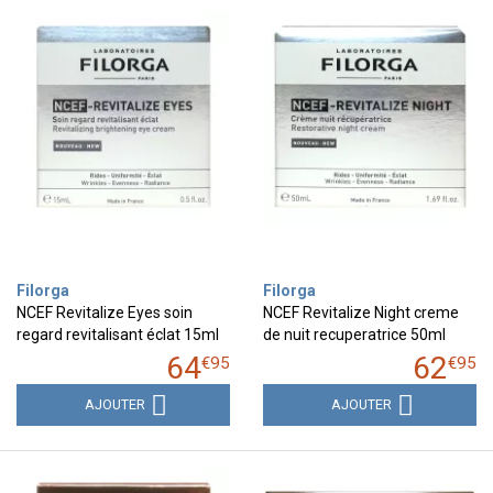
Filorga
Filorga
NCEF Revitalize Eyes soin
NCEF Revitalize Night creme
regard revitalisant éclat 15ml
de nuit recuperatrice 50ml
64
62
€
95
€
95
AJOUTER
AJOUTER