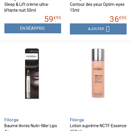
Sleep & Lift crème ultra-
Contour des yeux Optim-eyes
liftante nuit 50ml
15ml
59
36
€
95
€
95
EN RÉAPPRO.
AJOUTER
Filorga
Filorga
Baume lèvres Nutri-filler Lips
Lotion suprême NCTF-Essence