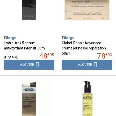
Filorga
Filorga
Hydra-Aox 5 sérum
Global-Repair Advanced
antioxydant intensif 30ml
crème jeunesse réparation
50ml
48
78
€
95
€
90
€
83
815
/
l.
AJOUTER
AJOUTER