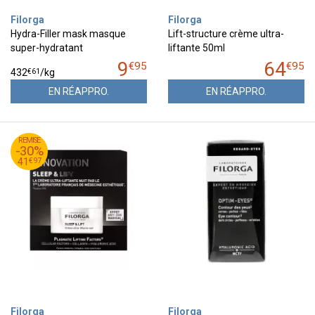
Filorga
Filorga
Hydra-Filler mask masque
Lift-structure crème ultra-
super-hydratant
liftante 50ml
9
64
€
95
€
95
€
61
432
/kg
EN RÉAPPRO.
EN RÉAPPRO.
95
€
REMISE
59
-30%
97
€
41
€
97
41
Filorga
Filorga