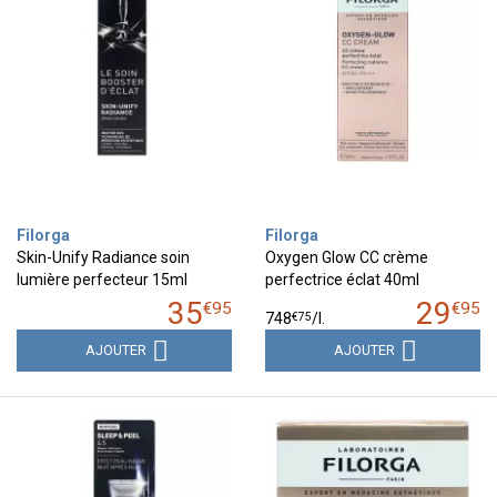
Filorga
Filorga
Skin-Unify Radiance soin
Oxygen Glow CC crème
lumière perfecteur 15ml
perfectrice éclat 40ml
35
29
€
95
€
95
€
75
748
/
l.
AJOUTER
AJOUTER