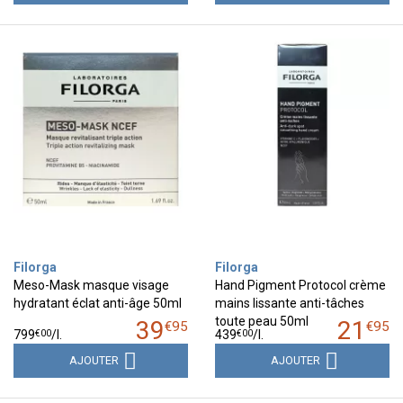
Filorga
Filorga
Meso-Mask masque visage
Hand Pigment Protocol crème
hydratant éclat anti-âge 50ml
mains lissante anti-tâches
toute peau 50ml
39
21
€
95
€
95
€
00
€
00
799
/
l.
439
/
l.
AJOUTER
AJOUTER