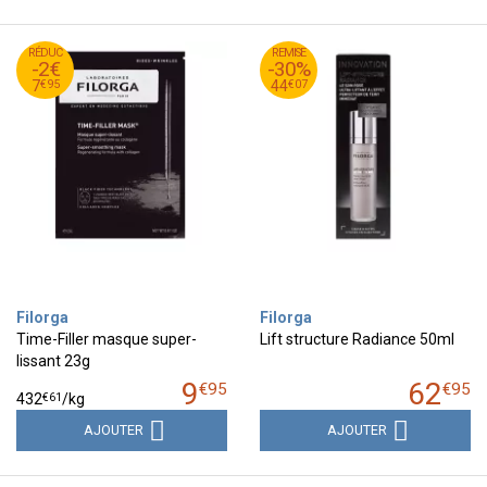
95
€
95
€
RÉDUC
9
REMISE
62
-2€
-30%
95
€
07
€
7
44
€
95
€
07
7
44
Filorga
Filorga
Time-Filler masque super-
Lift structure Radiance 50ml
lissant 23g
9
62
€
95
€
95
€
61
432
/kg
AJOUTER
AJOUTER