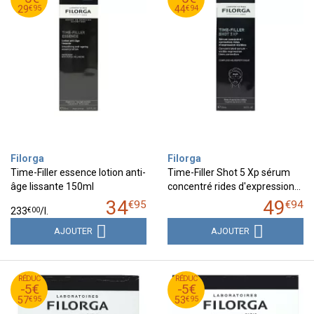
95
€
94
€
29
44
€
95
€
94
29
44
Filorga
Filorga
Time-Filler essence lotion anti-
Time-Filler Shot 5 Xp sérum
âge lissante 150ml
concentré rides d'expression…
34
49
€
95
€
94
€
00
233
/
l.
AJOUTER
AJOUTER
95
€
95
€
RÉDUC
62
RÉDUC
58
-5€
-5€
95
€
95
€
57
53
€
95
€
95
57
53