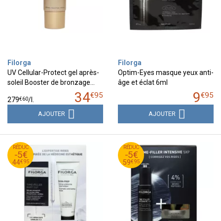
Filorga
Filorga
UV Cellular-Protect gel après-
Optim-Eyes masque yeux anti-
soleil Booster de bronzage…
âge et éclat 6ml
34
9
€
95
€
95
€
60
279
/
l.
AJOUTER
AJOUTER
95
€
95
€
RÉDUC
49
RÉDUC
64
-5€
-5€
95
€
95
€
44
59
€
95
€
95
44
59