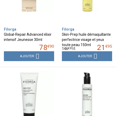
Filorga
Filorga
Global-Repair Advanced élixir
Skin-Prep huile démaquillante
intensif Jeunesse 30ml
perfectrice visage et yeux
toute peau 150ml
78
21
€
90
€
95
€
33
146
/
l.
AJOUTER
AJOUTER