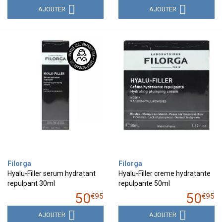
AJOUTER
AJOUTER
Filorga
Filorga
Hyalu-Filler serum hydratant
Hyalu-Filler creme hydratante
repulpant 30ml
repulpante 50ml
50
50
€
95
€
95
AJOUTER
AJOUTER