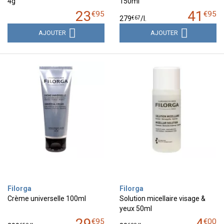
4g
150ml
23
41
€
95
€
95
€
67
279
/
l.
AJOUTER
AJOUTER
Filorga
Filorga
Crème universelle 100ml
Solution micellaire visage &
yeux 50ml
29
4
€
95
€
00