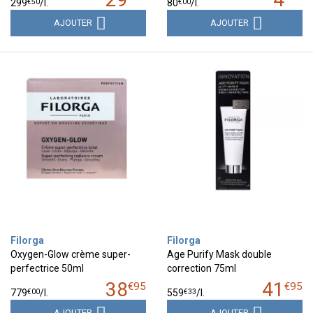
€
50
€
00
299
/
l.
80
/
l.
AJOUTER
AJOUTER
Filorga
Filorga
Oxygen-Glow crème super-
Age Purify Mask double
perfectrice 50ml
correction 75ml
38
41
€
95
€
95
€
00
€
33
779
/
l.
559
/
l.
AJOUTER
AJOUTER