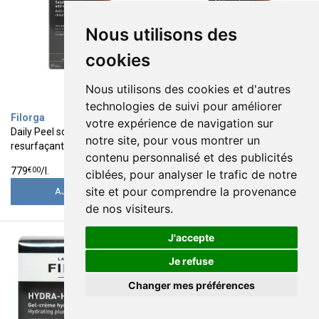
Nous utilisons des
cookies
Nous utilisons des cookies et d'autres
technologies de suivi pour améliorer
Filorga
Filorga
votre expérience de navigation sur
Daily Peel solution Peeling
Daily Peel solution Peeling
notre site, pour vous montrer un
resurfaçante anti-rides 50ml
resurfaçante anti-taches 50ml
contenu personnalisé et des publicités
38
38
€
95
€
95
€
00
€
00
779
/
l.
779
/
l.
ciblées, pour analyser le trafic de notre
site et pour comprendre la provenance
AJOUTER
AJOUTER
de nos visiteurs.
J'accepte
Je refuse
Changer mes préférences