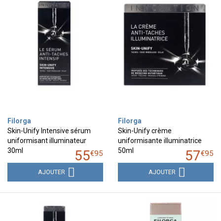
Filorga
Filorga
Skin-Unify Intensive sérum
Skin-Unify crème
uniformisant illuminateur
uniformisante illuminatrice
30ml
50ml
55
57
€
95
€
95
AJOUTER
AJOUTER