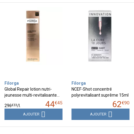
Filorga
Filorga
Global Repair lotion nutri-
NCEF-Shot concentré
jeunesse multi-revitalisante…
polyrevitalisant suprême 15ml
44
62
€
45
€
90
€
33
296
/
l.
AJOUTER
AJOUTER