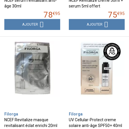
NCEF sérum revitalisant anti-
NCEF Revitalize creme 50ml +
âge 30ml
serum 5ml offert
78
75
€
95
€
95
AJOUTER
AJOUTER
Filorga
Filorga
NCEF Revitalize masque
UV Cellular-Protect creme
revitalisant éclat enrichi 20ml
solaire anti-âge SPF50+ 40ml