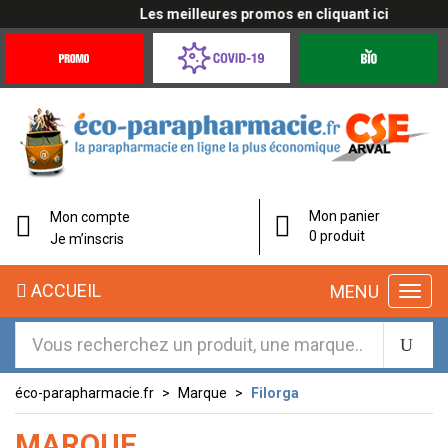
Les meilleures promos en cliquant ici
Promotions
Covid-
Produits
&
19
bio
Offres
Coronavirus
Mon panier
Mon compte
0 produit
Je m’inscris
ACCUEIL
MENU
éco-parapharmacie.fr
Marque
Filorga
MARQUE