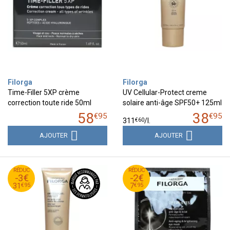
Filorga
Filorga
Time-Filler 5XP crème
UV Cellular-Protect creme
correction toute ride 50ml
solaire anti-âge SPF50+ 125ml
58
38
€
95
€
95
€
60
311
/
l.
AJOUTER
AJOUTER
95
€
95
€
RÉDUC
34
RÉDUC
9
-3€
-2€
95
€
95
€
31
7
€
95
€
95
31
7