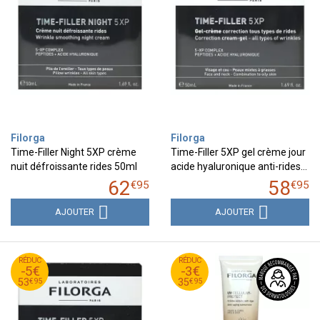
Filorga
Filorga
Time-Filler Night 5XP crème
Time-Filler 5XP gel crème jour
nuit défroissante rides 50ml
acide hyaluronique anti-rides…
62
58
€
95
€
95
AJOUTER
AJOUTER
95
€
95
€
RÉDUC
58
RÉDUC
38
-5€
-3€
95
€
95
€
53
35
€
95
€
95
53
35