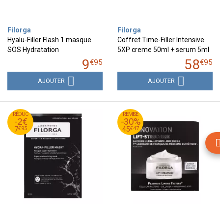
Filorga
Filorga
Hyalu-Filler Flash 1 masque
Coffret Time-Filler Intensive
SOS Hydratation
5XP creme 50ml + serum 5ml
9
58
€
95
€
95
AJOUTER
AJOUTER
95
€
95
€
RÉDUC
9
REMISE
64
-2€
-30%
95
€
47
€
7
45
€
95
€
47
7
45