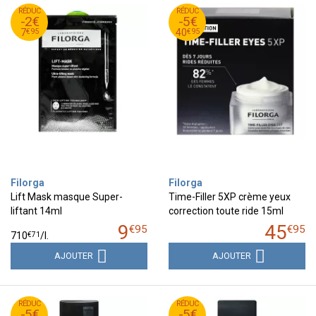
95
€
95
€
RÉDUC
9
RÉDUC
45
-2€
-5€
95
€
95
€
7
40
€
95
€
95
7
40
Filorga
Filorga
Lift Mask masque Super-
Time-Filler 5XP crème yeux
liftant 14ml
correction toute ride 15ml
9
45
€
95
€
95
€
71
710
/
l.
AJOUTER
AJOUTER
95
€
94
€
RÉDUC
34
RÉDUC
49
-5€
-5€