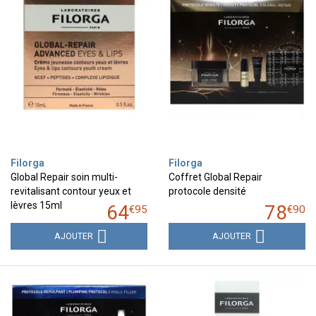
Filorga
Filorga
Global Repair soin multi-
Coffret Global Repair
revitalisant contour yeux et
protocole densité
lèvres 15ml
64
78
€
95
€
90
AJOUTER
AJOUTER