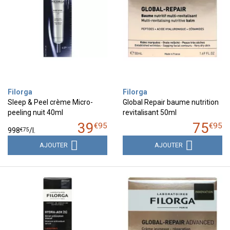
Filorga
Filorga
Sleep & Peel crème Micro-
Global Repair baume nutrition
peeling nuit 40ml
revitalisant 50ml
39
75
€
95
€
95
€
75
998
/
l.
AJOUTER
AJOUTER