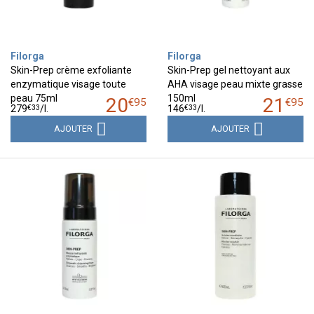
Filorga
Filorga
Skin-Prep crème exfoliante
Skin-Prep gel nettoyant aux
enzymatique visage toute
AHA visage peau mixte grasse
peau 75ml
150ml
20
21
€
95
€
95
€
33
€
33
279
/
l.
146
/
l.
AJOUTER
AJOUTER