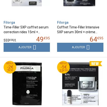
Filorga
Filorga
Time-Filler 5XP coffret serum
Coffret Time-Filler Intensive
correction rides 15ml +…
5XP serum 30ml + crème…
49
64
€
95
€
95
€
00
555
/
l.
AJOUTER
AJOUTER
95
€
95
€
RÉDUC
9
RÉDUC
58
-2€
-5€
95
€
95
€
7
53
€
95
€
95
7
53