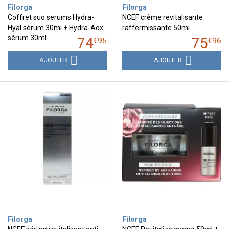
Filorga
Filorga
Coffret suo serums Hydra-
NCEF crème revitalisante
Hyal sérum 30ml + Hydra-Aox
raffermissante 50ml
sérum 30ml
74
75
€
95
€
96
AJOUTER
AJOUTER
Filorga
Filorga