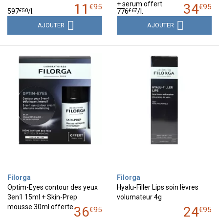
+ serum offert
11
34
€
95
€
95
€
50
€
67
597
/
l.
776
/
l.
AJOUTER
AJOUTER
Filorga
Filorga
Optim-Eyes contour des yeux
Hyalu-Filler Lips soin lèvres
3en1 15ml + Skin-Prep
volumateur 4g
mousse 30ml offerte
36
24
€
95
€
95