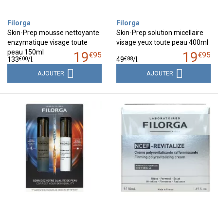
Filorga
Filorga
Skin-Prep mousse nettoyante
Skin-Prep solution micellaire
enzymatique visage toute
visage yeux toute peau 400ml
peau 150ml
19
19
€
95
€
95
€
00
€
88
133
/
l.
49
/
l.
AJOUTER
AJOUTER