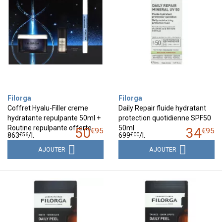
Filorga
Filorga
Coffret Hyalu-Filler creme
Daily Repair fluide hydratant
hydratante repulpante 50ml +
protection quotidienne SPF50
Routine repulpante offerte
50ml
50
34
€
95
€
95
€
56
€
00
863
/
l.
699
/
l.
AJOUTER
AJOUTER